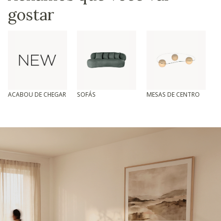
gostar
ACABOU DE CHEGAR
SOFÁS
MESAS DE CENTRO
T