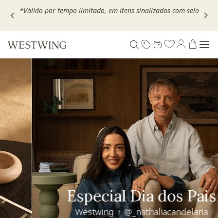
Escolha seu VOUCHER e ganhe até 30% OFF*: use
MOVEL30,
TEXTIL30 OU DECOR20
Especial Dia dos Pais
Westwing + @_nathaliacandelaria