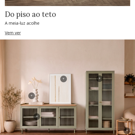
Do piso ao teto
A meia-luz acolhe
Vem ver
+
+
+
+
+