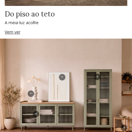
Do piso ao teto
A meia-luz acolhe
Vem ver
+
+
+
+
+