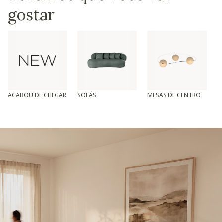
gostar
ACABOU DE CHEGAR
SOFÁS
MESAS DE CENTRO
T