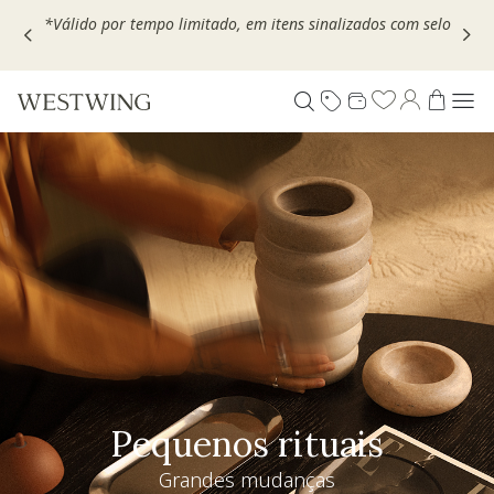
Escolha seu VOUCHER e ganhe até 30% OFF*: use
MOVEL30,
TEXTIL30 OU DECOR20
Pequenos rituais
Grandes mudanças