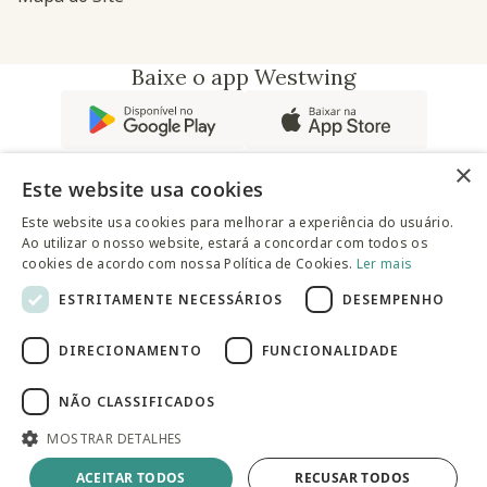
Baixe o app Westwing
×
Este website usa cookies
Este website usa cookies para melhorar a experiência do usuário.
Ao utilizar o nosso website, estará a concordar com todos os
@westwingbr
cookies de acordo com nossa Política de Cookies.
Ler mais
ESTRITAMENTE NECESSÁRIOS
DESEMPENHO
Somos uma empresa certificada
DIRECIONAMENTO
FUNCIONALIDADE
© 2025 Westwing Comércio Varejista S.A WESTWING
COMÉRCIO VAREJISTA S.A CNPJ: 14.776.142/0001-50 Endereço:
Av. Queiroz Filho, 1700 - Torre A 5° andar - Vila Hamburguesa -
NÃO CLASSIFICADOS
São Paulo
MOSTRAR DETALHES
Adicionar à sacola
ACEITAR TODOS
RECUSAR TODOS