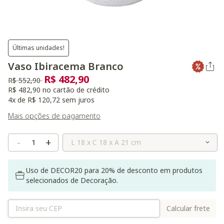
Últimas unidades!
Vaso Ibiracema Branco
R$ 482,90
Preço reduzido de
para
R$ 552,90
R$ 482,90 no cartão de crédito
4x de R$ 120,72 sem juros
Mais opções de pagamento
Selecione o Tamanho
-
+
Uso de DECOR20 para 20% de desconto em produtos
selecionados de Decoração.
Calcular frete