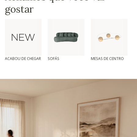
gostar
ACABOU DE CHEGAR
SOFÁS
MESAS DE CENTRO
T