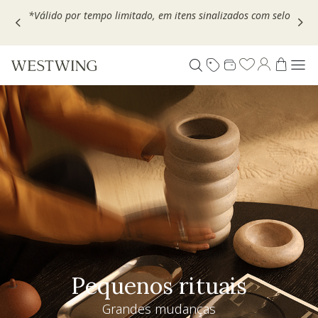
Escolha seu VOUCHER e ganhe até 30% OFF*: use
MOVEL30,
TEXTIL30 OU DECOR20
Pequenos rituais
Grandes mudanças