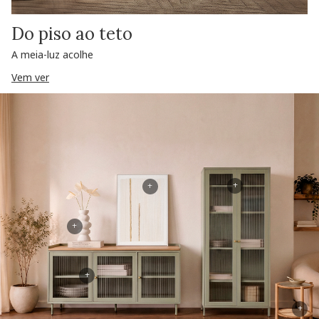
Do piso ao teto
A meia-luz acolhe
Vem ver
+
+
+
+
+