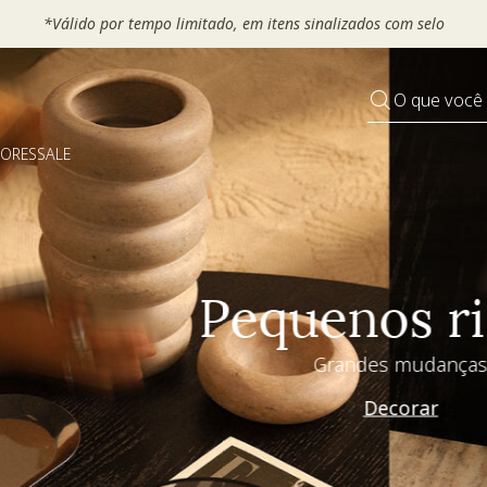
OUCHER e ganhe até 30% OFF*: use
MOVEL30, TEXTIL30 OU DECO
O que você
DORES
SALE
Pequenos rituais
Grandes mudanças
Decorar