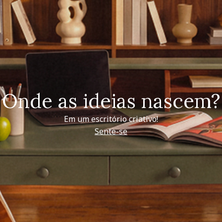
Onde as ideias nascem?
Em um escritório criativo!
Sente-se