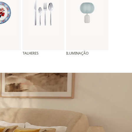
TALHERES
ILUMINAÇÃO
ALMOFADAS