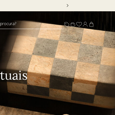
R20
 procura?