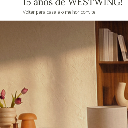
15 anos de WESTWING!
Voltar para casa é o melhor convite