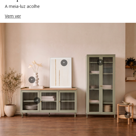
A meia-luz acolhe
Vem ver
+
+
+
+
+