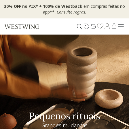
30% OFF no PIX* + 100% de Westback
em compras feitas no
app
**.
Consulte regras.
Pequenos rituais
Grandes mudanças