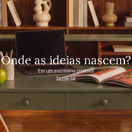
Onde as ideias nascem?
Em um escritório criativo!
Sente-se