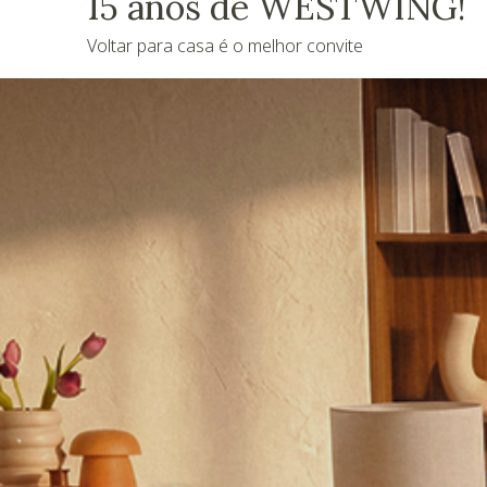
15 anos de WESTWING!
Voltar para casa é o melhor convite