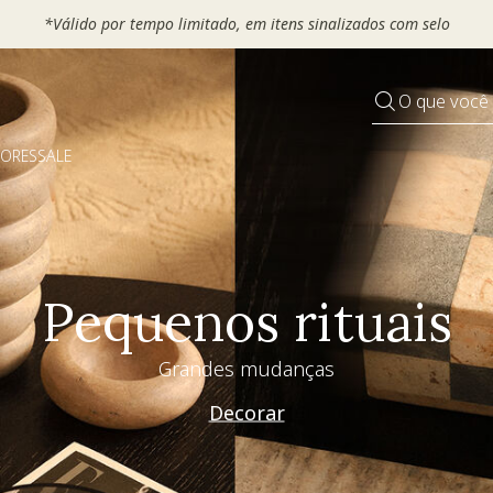
*Válido por tempo limitado, em itens sinalizados com selo
O que você
DORES
SALE
Pequenos rituais
Grandes mudanças
Decorar