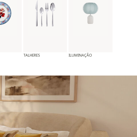
TALHERES
ILUMINAÇÃO
ALMOFADAS