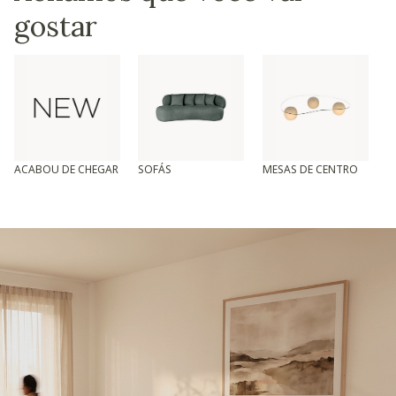
gostar
ACABOU DE CHEGAR
SOFÁS
MESAS DE CENTRO
T