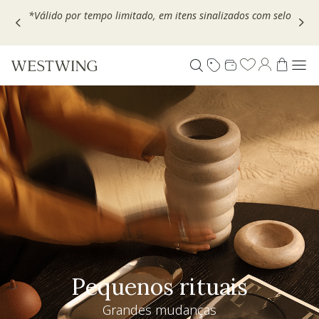
Escolha seu VOUCHER e ganhe até 30% OFF*: use
MOVEL30,
TEXTIL30 OU DECOR20
Pequenos rituais
Grandes mudanças