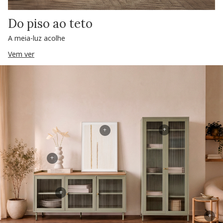
Do piso ao teto
A meia-luz acolhe
Vem ver
+
+
+
+
+