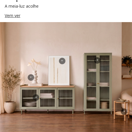
A meia-luz acolhe
Vem ver
+
+
+
+
+