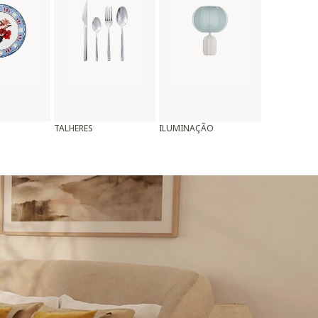
TALHERES
ILUMINAÇÃO
ALMOFADAS