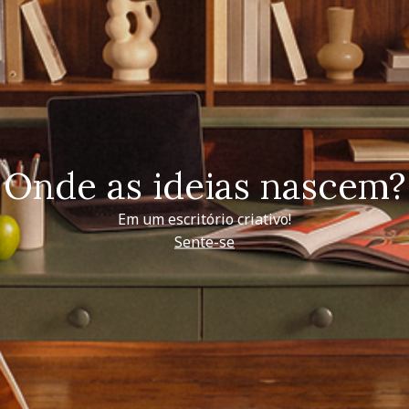
Onde as ideias nascem?
Em um escritório criativo!
Sente-se