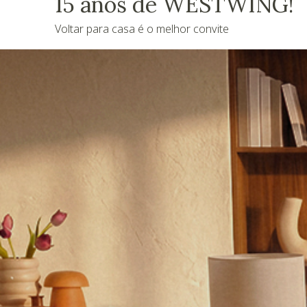
15 anos de WESTWING!
Voltar para casa é o melhor convite