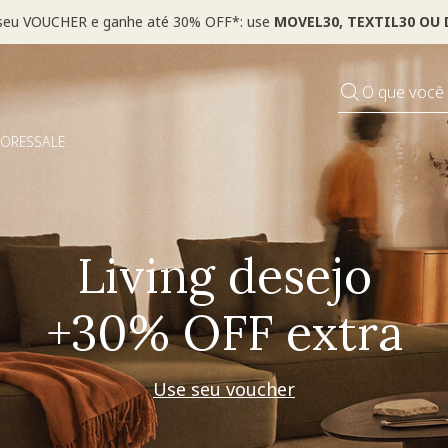
*Válido por tempo limitado, em itens sinalizados com selo
O que você
DORES
SALE
Living desejo
+30% OFF extra
Use seu voucher