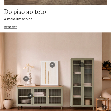
Do piso ao teto
A meia-luz acolhe
Vem ver
+
+
+
+
+