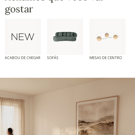
gostar
ACABOU DE CHEGAR
SOFÁS
MESAS DE CENTRO
T