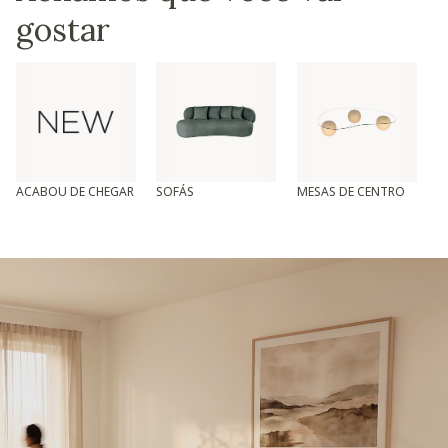
gostar
ACABOU DE CHEGAR
SOFÁS
MESAS DE CENTRO
T