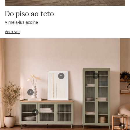
Do piso ao teto
A meia-luz acolhe
Vem ver
+
+
+
+
+