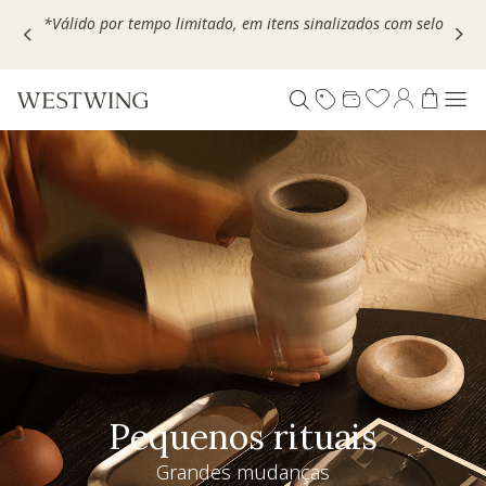
Escolha seu VOUCHER e ganhe até 30% OFF*: use
MOVEL30,
TEXTIL30 OU DECOR20
Pequenos rituais
Grandes mudanças