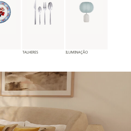
TALHERES
ILUMINAÇÃO
ALMOFADAS