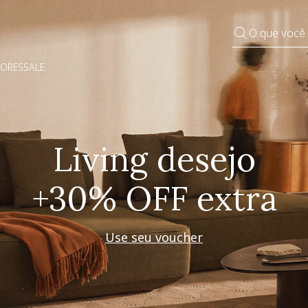
O que você
DORES
SALE
Pequenos rituais
Grandes mudanças
Decorar