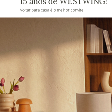
15 anos de WESTWING!
Voltar para casa é o melhor convite