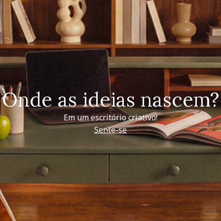
Onde as ideias nascem?
Em um escritório criativo!
Sente-se