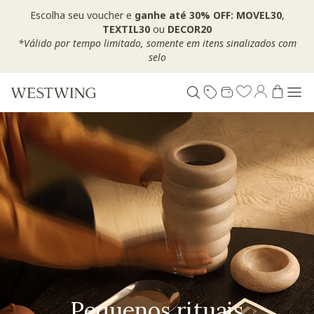
Escolha seu voucher e
ganhe até 30% OFF: MOVEL30
,
TEXTIL30
ou
DECOR20
*Válido por tempo limitado, somente em itens sinalizados com
selo
Pequenos rituais