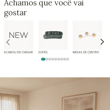
Achamos que você vai
gostar
ACABOU DE CHEGAR
SOFÁS
MESAS DE CENTRO
T