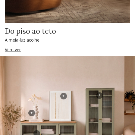
Do piso ao teto
A meia-luz acolhe
Vem ver
+
+
+
+