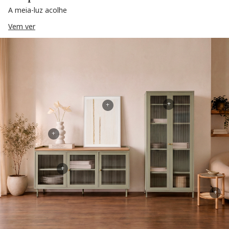
A meia-luz acolhe
Vem ver
+
+
+
+
+