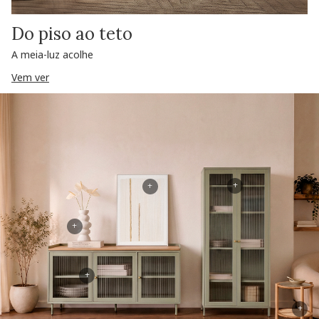
Do piso ao teto
A meia-luz acolhe
Vem ver
+
+
+
+
+