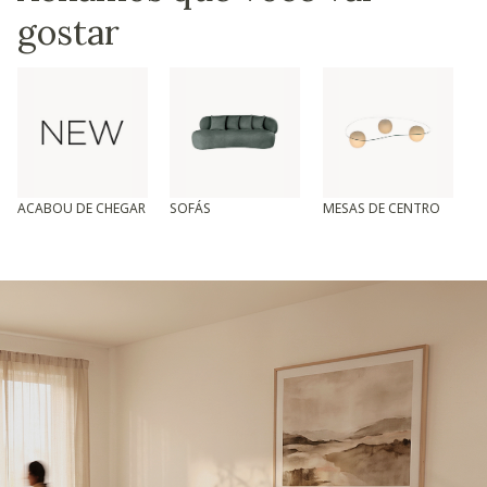
gostar
ACABOU DE CHEGAR
SOFÁS
MESAS DE CENTRO
T