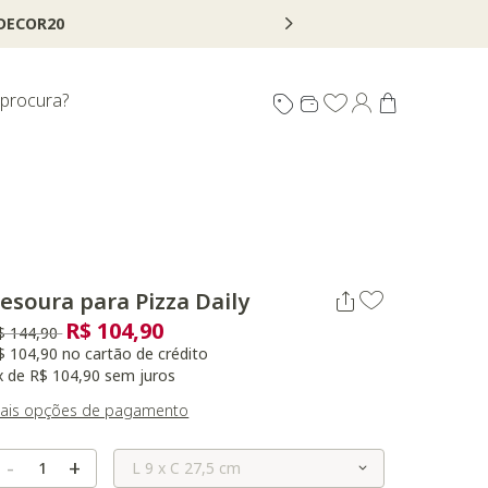
 procura?
esoura para Pizza Daily
R$ 104,90
reço reduzido de
para
$ 144,90
$ 104,90 no cartão de crédito
x de R$ 104,90 sem juros
ais opções de pagamento
Selecione o Tamanho
-
+