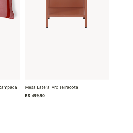
stampada
Mesa Lateral Arc Terracota
Puff Oval
Preço redu
R$ 499,90
R$ 1.149,0