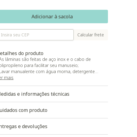
Adicionar à sacola
Calcular frete
etalhes do produto
 As lâminas são feitas de aço inox e o cabo de
olipropileno para facilitar seu manuseio;
 Lavar manualente com água morna, detergente
eutro e esponja macia.
er mais
edidas e informações técnicas
uidados com produto
ntregas e devoluções