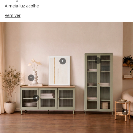
A meia-luz acolhe
Vem ver
+
+
+
+
+