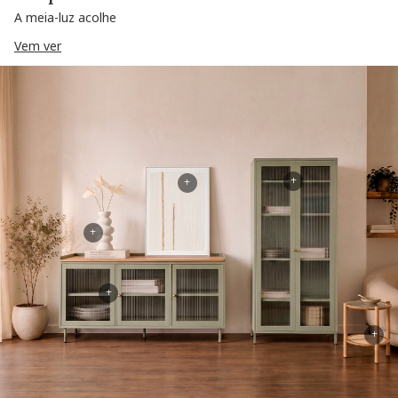
A meia-luz acolhe
Vem ver
+
+
+
+
+