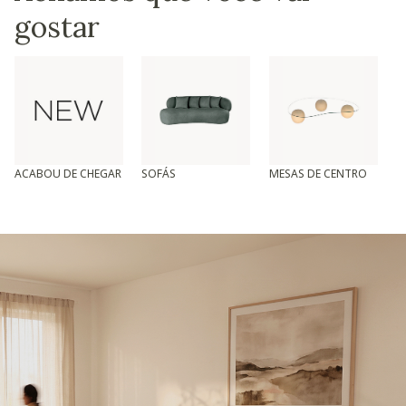
gostar
ACABOU DE CHEGAR
SOFÁS
MESAS DE CENTRO
T