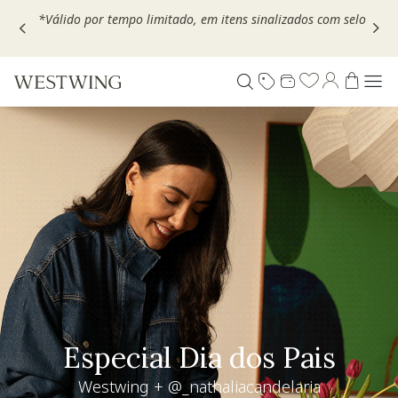
Escolha seu VOUCHER e ganhe até 30% OFF*: use
MOVEL30,
TEXTIL30 OU DECOR20
Living desejo
+30% OFF extra