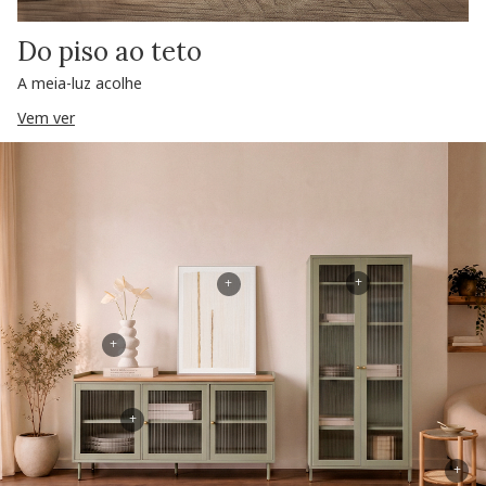
Do piso ao teto
A meia-luz acolhe
Vem ver
+
+
+
+
+