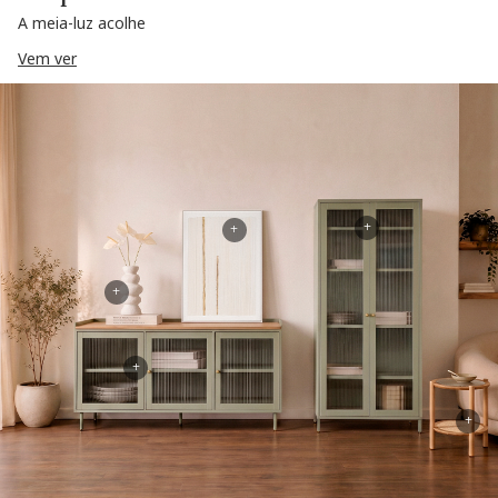
A meia-luz acolhe
Vem ver
+
+
+
+
+