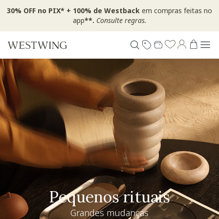
30% OFF no PIX* + 100% de Westback
em compras feitas no
app
**.
Consulte regras.
Pequenos rituais
Grandes mudanças