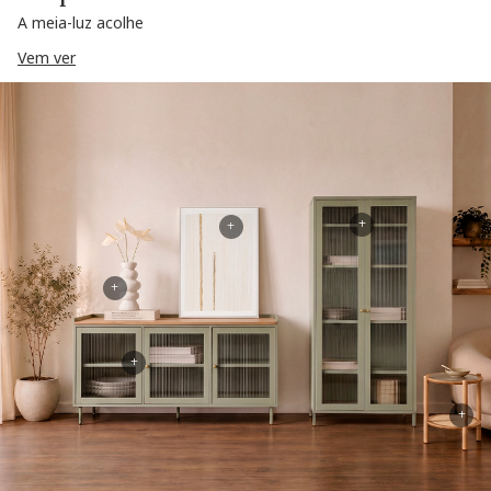
A meia-luz acolhe
Vem ver
+
+
+
+
+