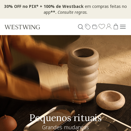
30% OFF no PIX* + 100% de Westback
em compras feitas no
app
**.
Consulte regras.
Pequenos rituais
Grandes mudanças