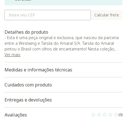
Calcular frete
Detalhes do produto
- Esta é uma peça original e exclusiva, que nasceu da parceria
entre a Westwing e Tarsila do Amaral S/A. Tarsila do Amaral
pintou o Brasil com olhos de encantamento! Nesta coleção,
seguimos os mesmos passos e homenageamos o país
Ver mais
encantado que essa artista icônica, durante toda a vida, tanto
amou. Das cores vibrantes aos traços inconfundíveis: este é o
Medidas e informações técnicas
nosso convite para você celebrar a poesia que pulsa nas
Tramas de Tarsila.;
- Tapete com fibras 100% nylon, Hipoalergênico, possui base
Cuidados com produto
antiderrapante feita em feltro super resistente com pontos
emborrachados garantindo conforto e segurança para todos
Entregas e devoluções
da casa;
- Possui fios sintéticos que não soltam pelinhos e são muito
fáceis de limpar;
Avaliações
(0)
0 out of 5 Custo
- O acabamento é todo feito à mão e possui a borda virada
sem costura aparente;