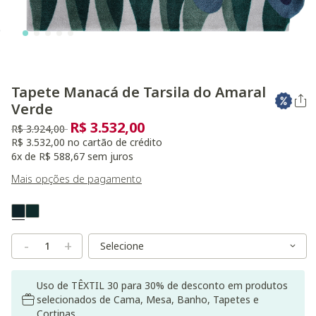
Tapete Manacá de Tarsila do Amaral
Verde
R$ 3.532,00
Preço reduzido de
para
R$ 3.924,00
R$ 3.532,00 no cartão de crédito
6x de R$ 588,67 sem juros
Mais opções de pagamento
Variant Real Color
Selected
Variant Size
Variant Size
-
+
Uso de TÊXTIL 30 para 30% de desconto em produtos
selecionados de Cama, Mesa, Banho, Tapetes e
Cortinas.