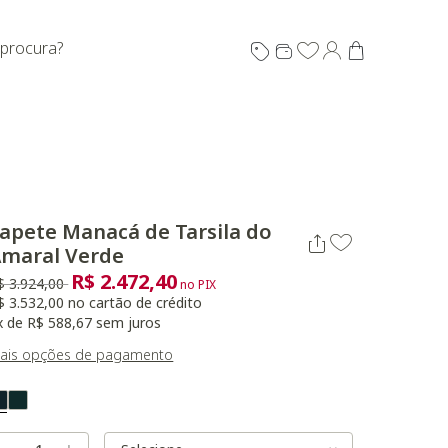
 procura?
apete Manacá de Tarsila do
maral Verde
R$ 2.472,40
reço reduzido de
para
$ 3.924,00
no PIX
$ 3.532,00 no cartão de crédito
x de R$ 588,67 sem juros
ais opções de pagamento
ariant Real Color
Selected
Variant Size
Variant Size