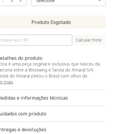
-
+
Produto Esgotado
Calcular frete
etalhes do produto
 Esta é uma peça original e exclusiva, que nasceu da
arceria entre a Westwing e Tarsila do Amaral S/A.
arsila do Amaral pintou o Brasil com olhos de
ncantamento! Nesta coleção, seguimos os mesmos
er mais
assos e homenageamos o país encantado que essa
rtista icônica, durante toda a vida, tanto amou. Das
edidas e informações técnicas
ores vibrantes aos traços inconfundíveis: este é o
osso convite para você celebrar a poesia que pulsa
as Tramas de Tarsila.;
uidados com produto
 Tapete com fibras 100% nylon, Hipoalergênico, possui
ase antiderrapante feita em feltro super resistente
ntregas e devoluções
om pontos emborrachados garantindo conforto e