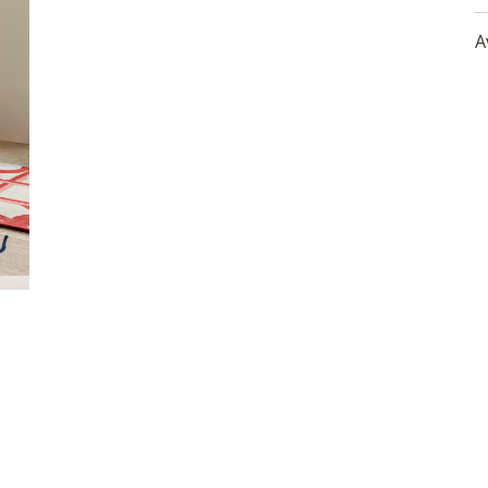
s
-
A
m
-
v
-
f
-
a
d
- 
-
d
B