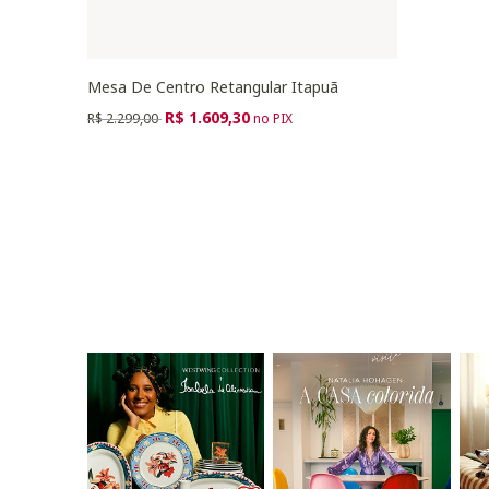
Mesa De Centro Retangular Itapuã
Preço reduzido de
para
R$ 1.609,30
R$ 2.299,00
no PIX