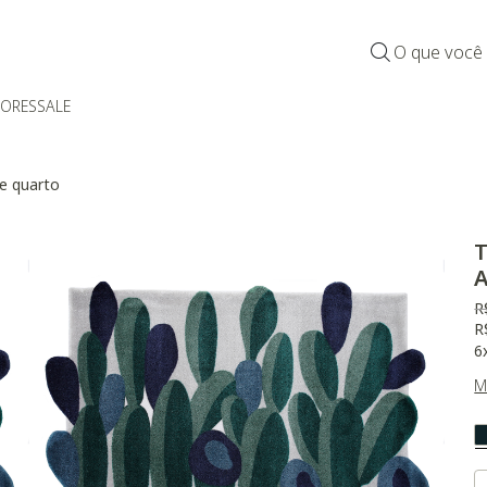
O que você
DORES
SALE
 e quarto
T
A
P
R
R
6
M
V