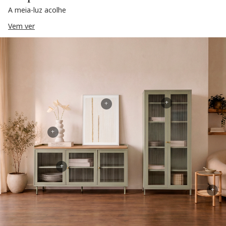
A meia-luz acolhe
Vem ver
+
+
+
+
+