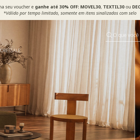
ha seu voucher e
ganhe até 30% OFF: MOVEL30
,
TEXTIL30
ou
DEC
*Válido por tempo limitado, somente em itens sinalizados com selo
O que você
DORES
SALE
Pequenos rituais
Grandes mudanças
Usar voucher >