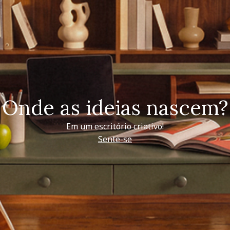
Onde as ideias nascem?
Em um escritório criativo!
Sente-se