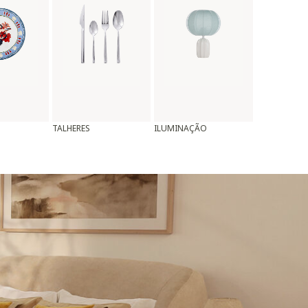
TALHERES
ILUMINAÇÃO
ALMOFADAS