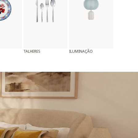
TALHERES
ILUMINAÇÃO
ALMOFADAS