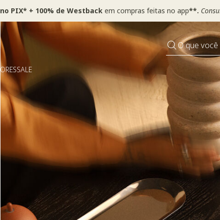
 no PIX* + 100% de Westback
em compras feitas no app
**.
Consul
O que você
DORES
SALE
Pequenos rituais
Grandes mudanças
Decorar