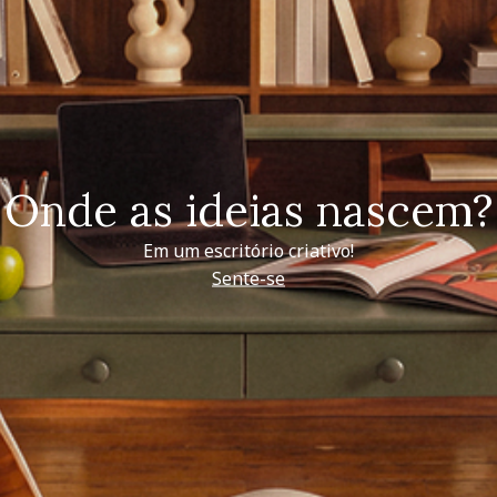
Onde as ideias nascem?
Em um escritório criativo!
Sente-se