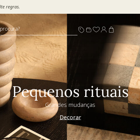
te regras.
 procura?