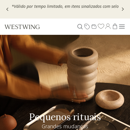
Escolha seu VOUCHER e ganhe até 30% OFF*: use
MOVEL30,
TEXTIL30 OU DECOR20
Pequenos rituais
Grandes mudanças