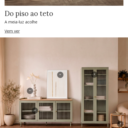
Do piso ao teto
A meia-luz acolhe
Vem ver
+
+
+
+
+