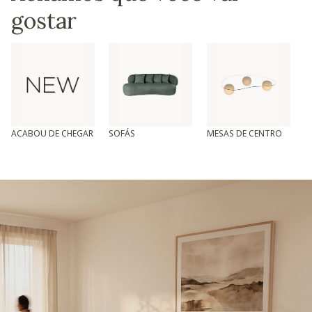
gostar
ACABOU DE CHEGAR
SOFÁS
MESAS DE CENTRO
T