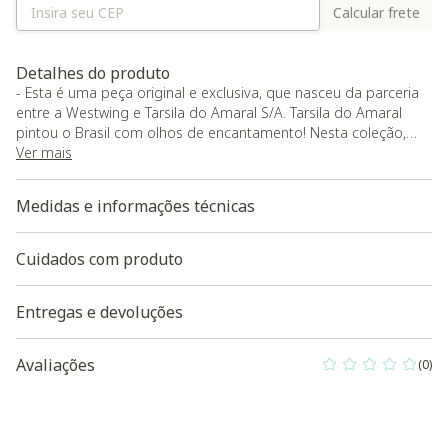
Calcular frete
Detalhes do produto
- Esta é uma peça original e exclusiva, que nasceu da parceria
entre a Westwing e Tarsila do Amaral S/A. Tarsila do Amaral
pintou o Brasil com olhos de encantamento! Nesta coleção,
seguimos os mesmos passos e homenageamos o país
Ver mais
encantado que essa artista icônica, durante toda a vida, tanto
amou. Das cores vibrantes aos traços inconfundíveis: este é o
Medidas e informações técnicas
nosso convite para você celebrar a poesia que pulsa nas
Tramas de Tarsila.;
- Tapete com fibras 100% nylon, Hipoalergênico, possui base
Cuidados com produto
antiderrapante feita em feltro super resistente com pontos
emborrachados garantindo conforto e segurança para todos
Entregas e devoluções
da casa;
- Possui fios sintéticos que não soltam pelinhos e são muito
fáceis de limpar;
Avaliações
(0)
0 out of 5 Custo
- O acabamento é todo feito à mão e possui a borda virada
sem costura aparente;
- É um tapete de grande durabilidade, conforto, e de fácil
manutenção;