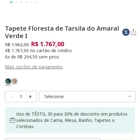
Tapete Floresta de Tarsila do Amaral
Verde I
R$ 1.767,00
Preço reduzido de
para
R$ 1.962,00
R$ 1.767,00 no cartão de crédito
6x de R$ 294,50 sem juros
Mais opções de pagamento
Variant Real Color
Selected
Variant Size
Variant Size
-
+
Uso de TÊXTIL 30 para 30% de desconto em produtos
selecionados de Cama, Mesa, Banho, Tapetes e
Cortinas.