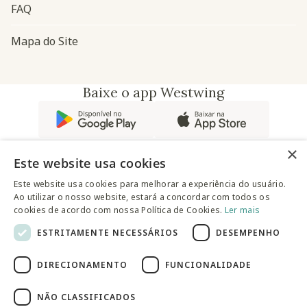
FAQ
Mapa do Site
Baixe o app Westwing
×
Este website usa cookies
Este website usa cookies para melhorar a experiência do usuário.
Ao utilizar o nosso website, estará a concordar com todos os
@westwingbr
cookies de acordo com nossa Política de Cookies.
Ler mais
ESTRITAMENTE NECESSÁRIOS
DESEMPENHO
Somos uma empresa certificada
DIRECIONAMENTO
FUNCIONALIDADE
© 2025 Westwing Comércio Varejista S.A WESTWING
COMÉRCIO VAREJISTA S.A CNPJ: 14.776.142/0001-50 Endereço:
Av. Queiroz Filho, 1700 - Torre A 5° andar - Vila Hamburguesa -
NÃO CLASSIFICADOS
São Paulo