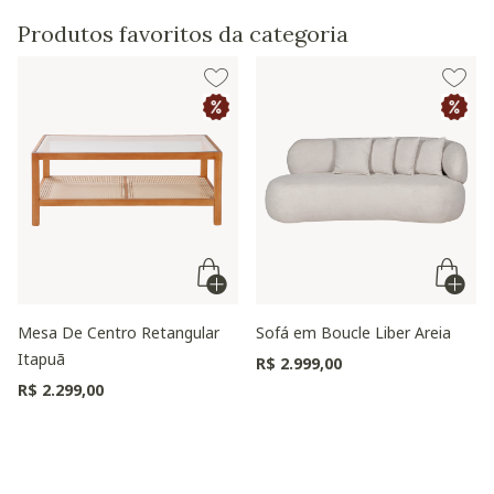
- A tinta utilizada é atóxica, com tratamento antibactericida que
reduz drasticamente a proliferação de ácaros e bactérias no
Produtos favoritos da categoria
tapete.
- Perfil do pelo: curto;
- Garantia do fornecedor de 180 dias contra defeitos de
fabricação.
Baixe aqui a modelagem 3D do produto
Mesa De Centro Retangular
Sofá em Boucle Liber Areia
Itapuã
R$ 2.999,00
R$ 2.299,00