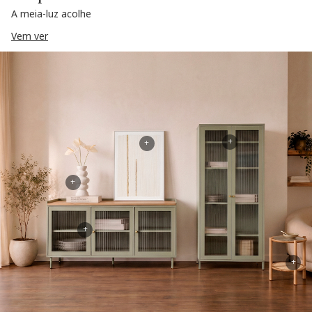
A meia-luz acolhe
Vem ver
+
+
+
+
+