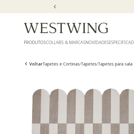
nalizados com selo
PRODUTOS
COLLABS & MARCAS
NOVIDADES
ESPECIFICA
Voltar
Tapetes e Cortinas
Tapetes
Tapetes para sala
/
/