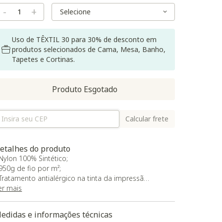
Variant Size
Variant Size
-
+
Uso de TÊXTIL 30 para 30% de desconto em
produtos selecionados de Cama, Mesa, Banho,
Tapetes e Cortinas.
Produto Esgotado
Calcular frete
etalhes do produto
 Nylon 100% Sintético;
 950g de fio por m²;
 Tratamento antialérgico na tinta da impressão.
er mais
aixe aqui a Modelagem 3D do produto
edidas e informações técnicas