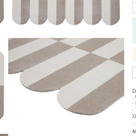
D
-
-
-
V
B
M