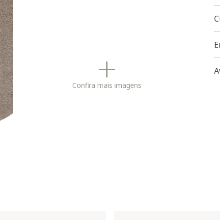
C
E
A
Confira mais imagens