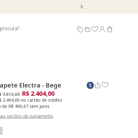
0% OFF*: use
MOVEL30, TEXTIL30 OU DECOR20
 procura?
apete Electra - Bege
R$ 2.404,00
reço reduzido de
para
$ 3.612,00
$ 2.404,00 no cartão de crédito
x de R$ 400,67 sem juros
ais opções de pagamento
ariant Real Color
Selected