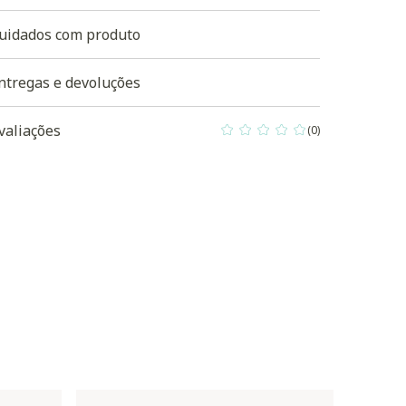
uidados com produto
ntregas e devoluções
valiações
(0)
0 out of 5 Customer Rating