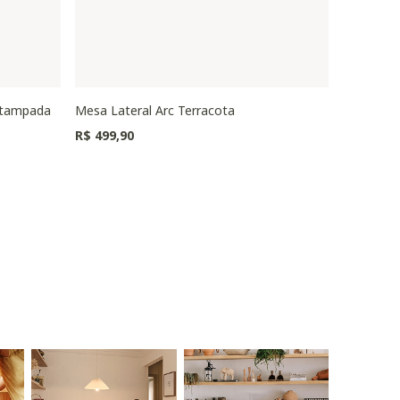
stampada
Mesa Lateral Arc Terracota
Puff Oval
Preço redu
R$ 499,90
R$ 1.149,0