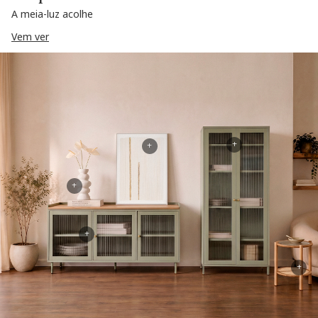
A meia-luz acolhe
Vem ver
+
+
+
+
+