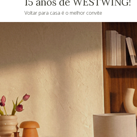
15 anos de WESTWING!
Voltar para casa é o melhor convite