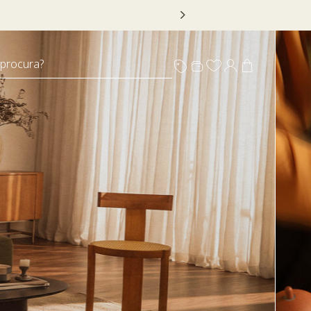
 DECOR20
 procura?