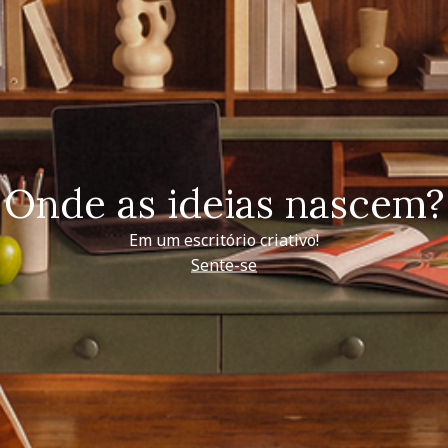
Onde as ideias nascem?
Em um escritório criativo!
Sente-se