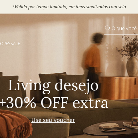
 seu VOUCHER e ganhe até 30% OFF*: use
MOVEL30, TEXTIL30 OU
O que você
DORES
SALE
Pequenos rituais
Grandes mudanças
Decorar