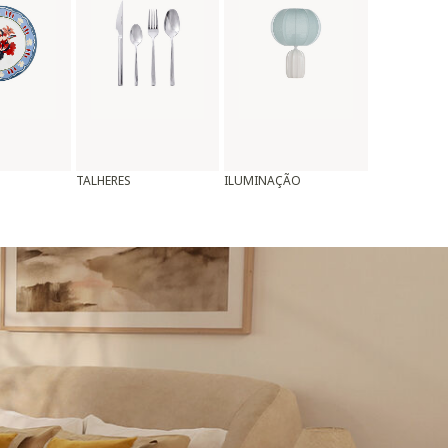
TALHERES
ILUMINAÇÃO
ALMOFADAS