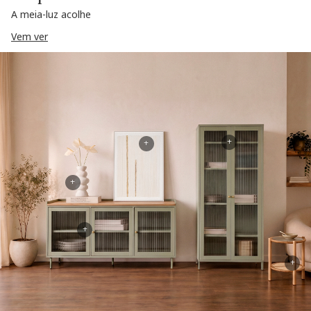
A meia-luz acolhe
Vem ver
+
+
+
+
+