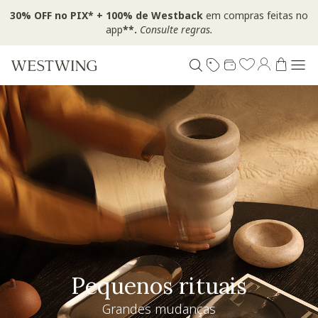
30% OFF no PIX* + 100% de Westback
em compras feitas no
app
**.
Consulte regras.
Pequenos rituais
Grandes mudanças