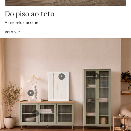
Do piso ao teto
A meia-luz acolhe
Vem ver
+
+
+
+
+