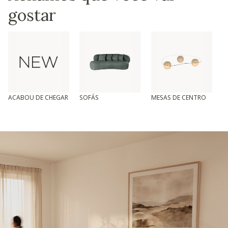
gostar
ACABOU DE CHEGAR
SOFÁS
MESAS DE CENTRO
T