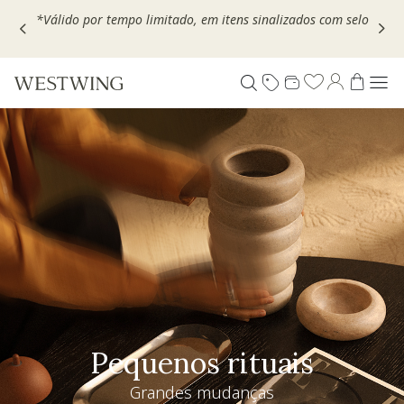
Escolha seu VOUCHER e ganhe até 30% OFF*: use
MOVEL30,
TEXTIL30 OU DECOR20
Pequenos rituais
Grandes mudanças