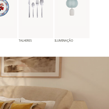
TALHERES
ILUMINAÇÃO
ALMOFADAS