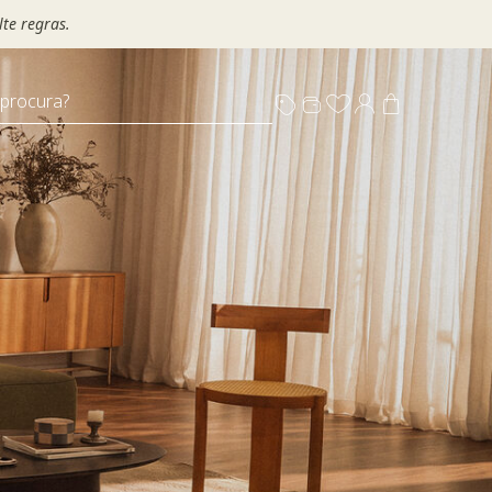
te regras.
 procura?