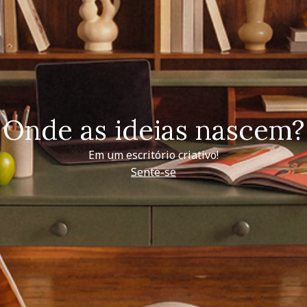
Onde as ideias nascem?
Em um escritório criativo!
Sente-se