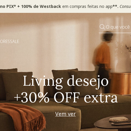
 no PIX* + 100% de Westback
em compras feitas no app
**.
Consul
O que você
DORES
SALE
Pequenos rituais
Grandes mudanças
Decorar