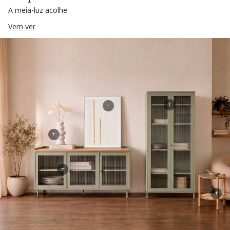
A meia-luz acolhe
Vem ver
+
+
+
+
+