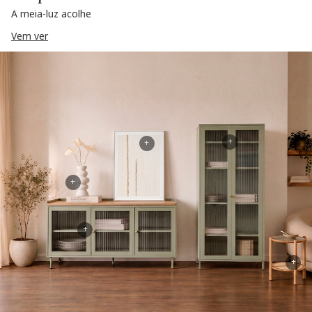
A meia-luz acolhe
Vem ver
+
+
+
+
+