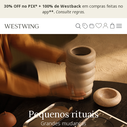
30% OFF no PIX* + 100% de Westback
em compras feitas no
app
**.
Consulte regras.
Pequenos rituais
Grandes mudanças