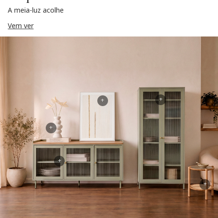
A meia-luz acolhe
Vem ver
+
+
+
+
+