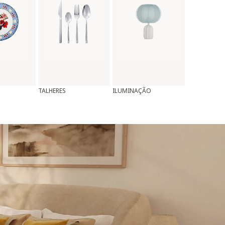
TALHERES
ILUMINAÇÃO
ALMOFADAS