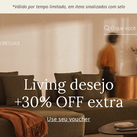
 seu VOUCHER e ganhe até 30% OFF*: use
MOVEL30, TEXTIL30 OU
O que você
DORES
SALE
Pequenos rituais
Grandes mudanças
Decorar