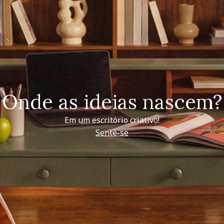
Onde as ideias nascem?
Em um escritório criativo!
Sente-se