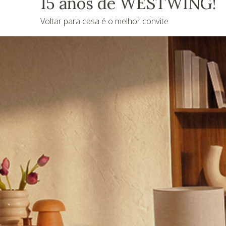
15 anos de WESTWING!
Voltar para casa é o melhor convite