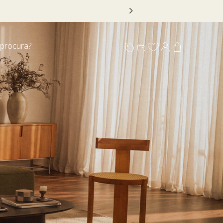
 DECOR20
 procura?