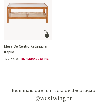
Mesa De Centro Retangular
Itapuã
Preço reduzido de
para
R$ 1.609,30
R$ 2.299,00
no PIX
Bem mais que uma loja de decoração
@westwingbr