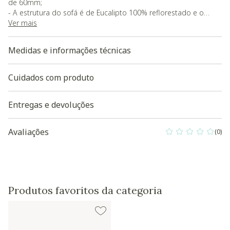
de 60mm;
- A estrutura do sofá é de Eucalipto 100% reflorestado e o
tecido de revestimento em Linho Safira
Ver mais
- O produto será entregue Semi-montado.
- Peso suportado: 130kg por assento
Medidas e informações técnicas
Baixe aqui a modelagem 3D do produto
Cuidados com produto
Entregas e devoluções
Avaliações
(0)
0 out of 5 Custo
Produtos favoritos da categoria