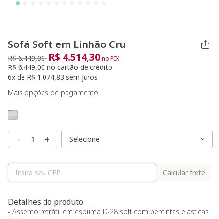
Sofá Soft em Linhão Cru
R$ 4.514,30
Preço reduzido de
para
R$ 6.449,00
no PIX
R$ 6.449,00 no cartão de crédito
6x de R$ 1.074,83 sem juros
Mais opções de pagamento
Variant Real Color
Selected
Variant Size
Variant Size
-
+
Calcular frete
Detalhes do produto
- Assento retrátil em espuma D-28 soft com percintas elásticas