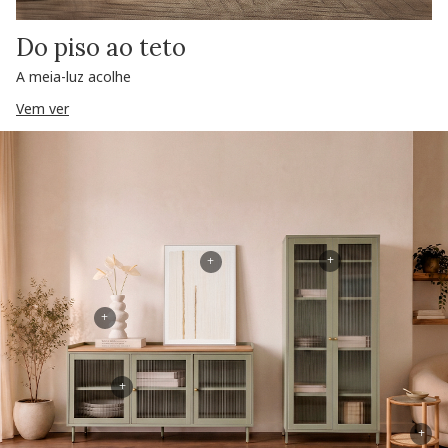
Do piso ao teto
A meia-luz acolhe
Vem ver
+
+
+
+
+