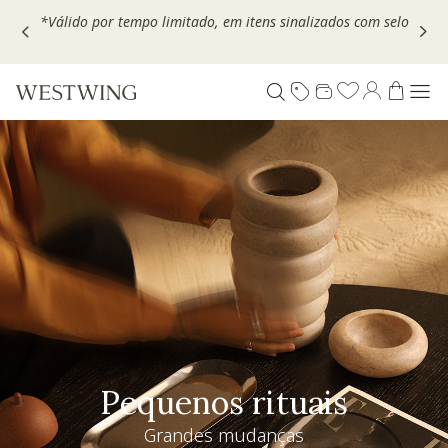
Escolha seu VOUCHER e ganhe até 30% OFF*: use
MOVEL30,
TEXTIL30 OU DECOR20
Pequenos rituais
Grandes mudanças