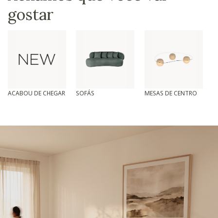
gostar
ACABOU DE CHEGAR
SOFÁS
MESAS DE CENTRO
T