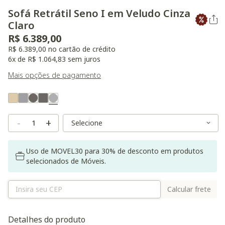
Sofá Retrátil Seno I em Veludo Cinza
Claro
R$ 6.389,00
R$ 6.389,00 no cartão de crédito
6x de R$ 1.064,83 sem juros
Mais opções de pagamento
Variant Real Color
Selected
Variant Size
Variant Size
-
+
Uso de MOVEL30 para 30% de desconto em produtos
selecionados de Móveis.
Calcular frete
Detalhes do produto