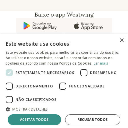
Baixe o app Westwing
×
Este website usa cookies
Este website usa cookies para melhorar a experiência do usuário.
Ao utilizar o nosso website, estará a concordar com todos os
@westwingbr
cookies de acordo com nossa Política de Cookies.
Ler mais
ESTRITAMENTE NECESSÁRIOS
DESEMPENHO
Somos uma empresa certificada
DIRECIONAMENTO
FUNCIONALIDADE
© 2025 Westwing Comércio Varejista S.A WESTWING
COMÉRCIO VAREJISTA S.A CNPJ: 14.776.142/0001-50 Endereço:
Av. Queiroz Filho, 1700 - Torre A 5° andar - Vila Hamburguesa -
NÃO CLASSIFICADOS
São Paulo
MOSTRAR DETALHES
Adicionar à sacola
ACEITAR TODOS
RECUSAR TODOS