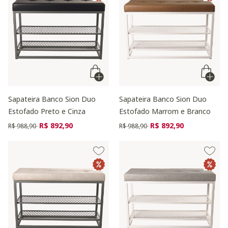
Sapateira Banco Sion Duo
Sapateira Banco Sion Duo
Estofado Preto e Cinza
Estofado Marrom e Branco
Preço reduzido de
para
Preço reduzido de
para
R$ 892,90
R$ 892,90
R$ 988,90
R$ 988,90