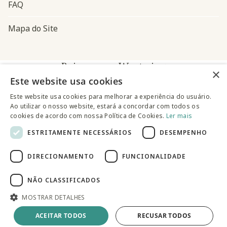
FAQ
Mapa do Site
Baixe o app Westwing
×
Este website usa cookies
Este website usa cookies para melhorar a experiência do usuário.
Ao utilizar o nosso website, estará a concordar com todos os
cookies de acordo com nossa Política de Cookies.
Ler mais
ESTRITAMENTE NECESSÁRIOS
DESEMPENHO
@westwingbr
DIRECIONAMENTO
FUNCIONALIDADE
Somos uma empresa certificada
NÃO CLASSIFICADOS
MOSTRAR DETALHES
© 2025 Westwing Comércio Varejista S.A WESTWING
COMÉRCIO VAREJISTA S.A CNPJ: 14.776.142/0001-50 Endereço:
Av. Queiroz Filho, 1700 - Torre A 5° andar - Vila Hamburguesa -
ACEITAR TODOS
RECUSAR TODOS
São Paulo