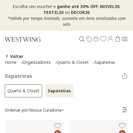
Escolha seu voucher e
ganhe até 30% OFF: MOVEL30
,
TEXTIL30
ou
DECOR20
*Válido por tempo limitado, somente em itens sinalizados com
selo
Voltar
Home
Organizadores
Quarto & Closet
Sapateiras
Sapateiras
Quarto & Closet
Sapateiras
Refinar por Categoria: Quarto & Closet
Selected Atualmente refinado por 
Ordenar por:
Nossa Curadoria