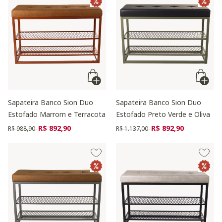
Sapateira Banco Sion Duo
Sapateira Banco Sion Duo
Estofado Marrom e Terracota
Estofado Preto Verde e Oliva
Preço reduzido de
para
Preço reduzido de
para
R$ 892,90
R$ 892,90
R$ 988,90
R$ 1.137,00