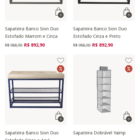
Sapateira Banco Sion Duo
Sapateira Banco Sion Duo
Estofado Marrom e Cinza
Estofado Cinza e Preto
Preço reduzido de
para
Preço reduzido de
para
R$ 892,90
R$ 892,90
R$ 988,90
R$ 988,90
Sapateira Banco Sion Duo
Sapateira Dobrável Yaimp