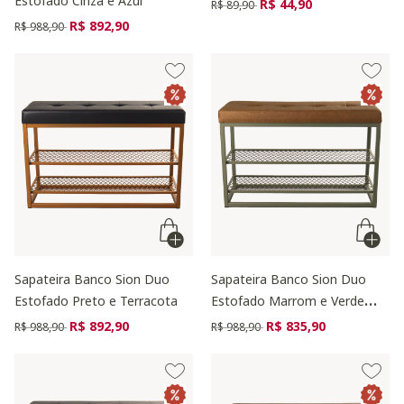
Estofado Cinza e Azul
Preço reduzido de
para
R$ 44,90
R$ 89,90
Preço reduzido de
para
R$ 892,90
R$ 988,90
Sapateira Banco Sion Duo
Sapateira Banco Sion Duo
Estofado Preto e Terracota
Estofado Marrom e Verde
Oliva
Preço reduzido de
para
Preço reduzido de
para
R$ 892,90
R$ 835,90
R$ 988,90
R$ 988,90