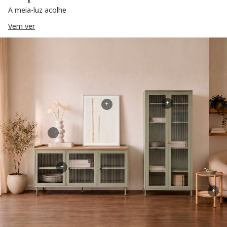
A meia-luz acolhe
Vem ver
+
+
+
+
+