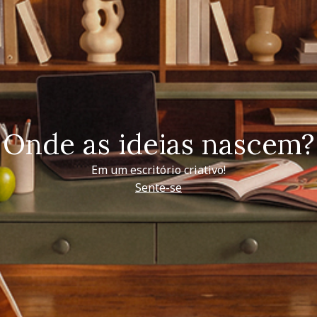
Onde as ideias nascem?
Em um escritório criativo!
Sente-se