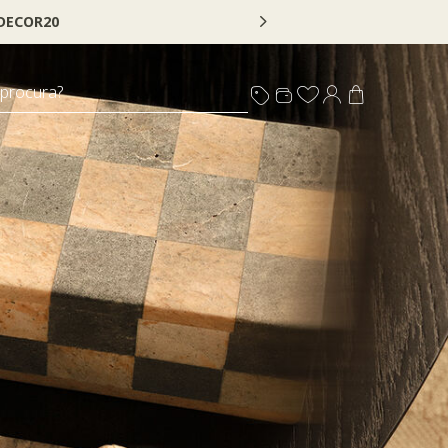
 DECOR20
 procura?
s