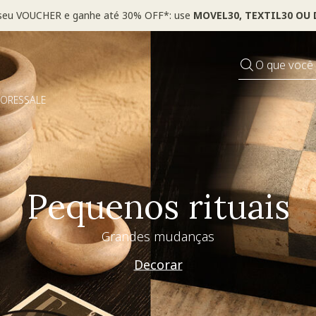
 seu VOUCHER e ganhe até 30% OFF*: use
MOVEL30, TEXTIL30 OU
O que você
DORES
SALE
Especial Dia dos Pai
Westwing + @_nathaliacandelaria
Vem ver