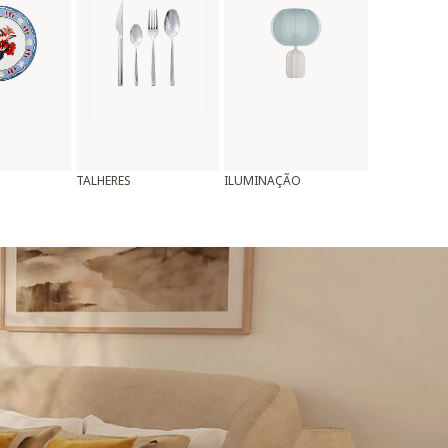
TALHERES
ILUMINAÇÃO
ALMOFADAS