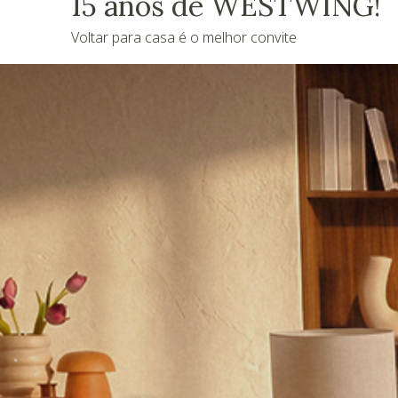
15 anos de WESTWING!
Voltar para casa é o melhor convite