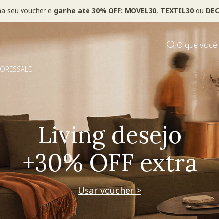
ha seu voucher e
ganhe até 30% OFF: MOVEL30
,
TEXTIL30
ou
DEC
O que você
DORES
SALE
Pequenos rituais
Grandes mudanças
Usar voucher >