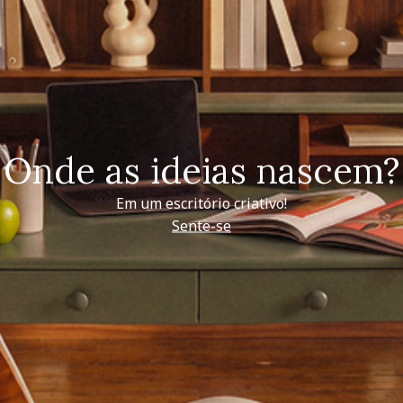
Onde as ideias nascem?
Em um escritório criativo!
Sente-se