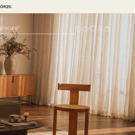
OR20.
 procura?