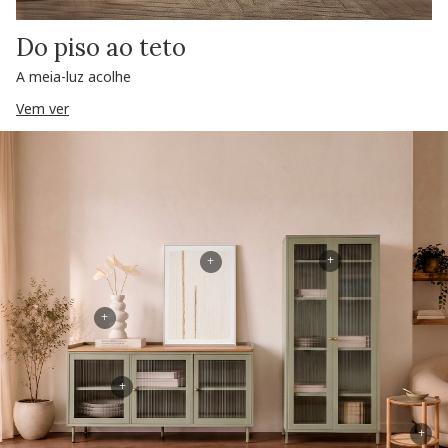
Do piso ao teto
A meia-luz acolhe
Vem ver
+
+
+
+
+