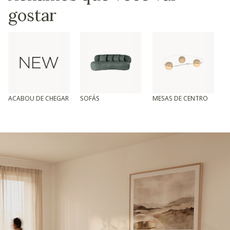
gostar
ACABOU DE CHEGAR
SOFÁS
MESAS DE CENTRO
T