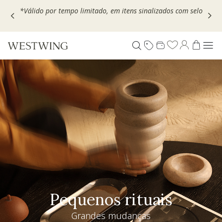
Escolha seu VOUCHER e ganhe até 30% OFF*: use
MOVEL30,
TEXTIL30 OU DECOR20
Pequenos rituais
Grandes mudanças