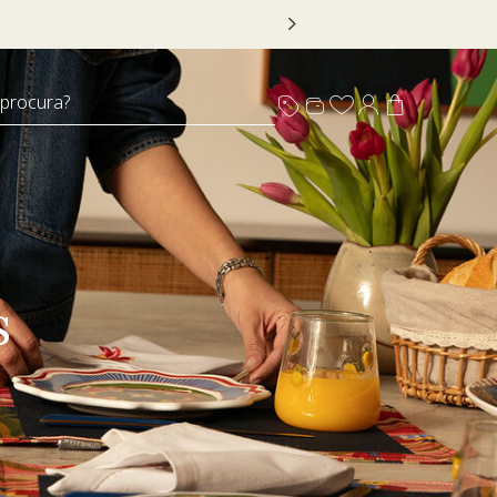
 procura?
s