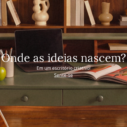
Onde as ideias nascem?
Em um escritório criativo!
Sente-se