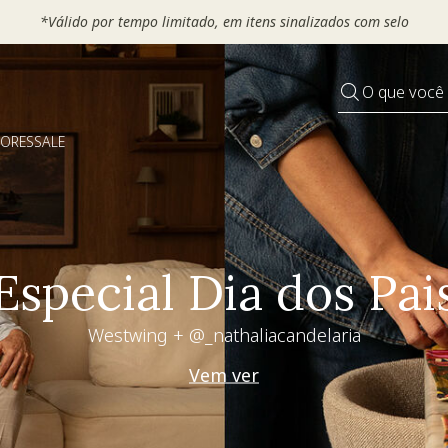
*Válido por tempo limitado, em itens sinalizados com selo
O que você
DORES
SALE
Especial Dia dos Pai
Westwing + @_nathaliacandelaria
Vem ver