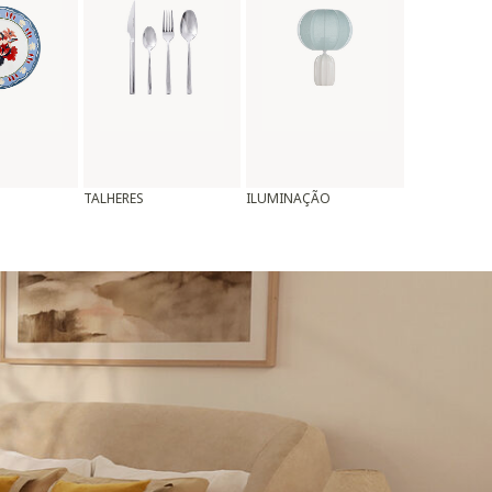
TALHERES
ILUMINAÇÃO
ALMOFADAS