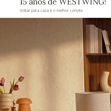
15 anos de WESTWING!
Voltar para casa é o melhor convite