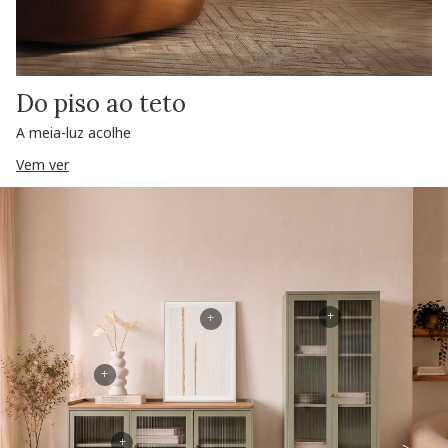
Do piso ao teto
A meia-luz acolhe
Vem ver
+
+
+
+