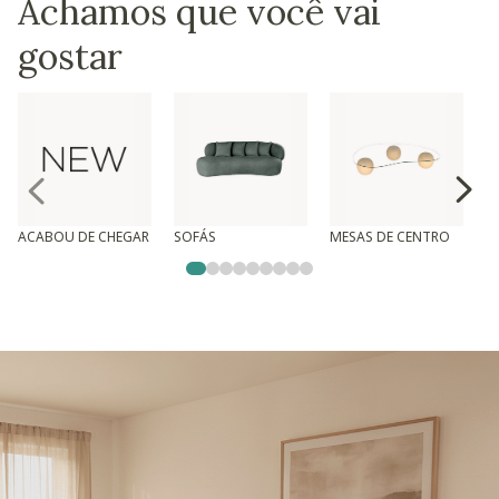
Achamos que você vai
gostar
ACABOU DE CHEGAR
SOFÁS
MESAS DE CENTRO
T