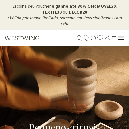
Escolha seu voucher e
ganhe até 30% OFF: MOVEL30
,
TEXTIL30
ou
DECOR20
*Válido por tempo limitado, somente em itens sinalizados com
selo
Pequenos rituais